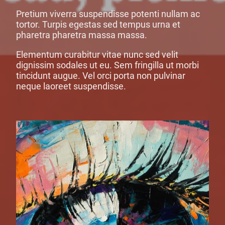
Pretium viverra suspendisse potenti nullam ac
tortor. Turpis egestas sed tempus urna et
pharetra pharetra massa massa.
Elementum curabitur vitae nunc sed velit
dignissim sodales ut eu. Sem fringilla ut morbi
tincidunt augue. Vel orci porta non pulvinar
neque laoreet suspendisse.