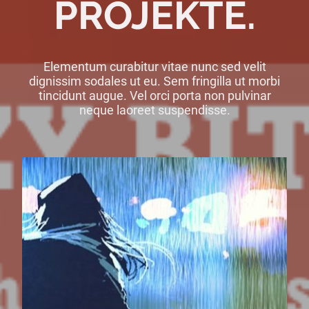
PROJEKTE.
Elementum curabitur vitae nunc sed velit
dignissim sodales ut eu. Sem fringilla ut morbi
tincidunt augue. Vel orci porta non pulvinar
neque laoreet suspendisse.